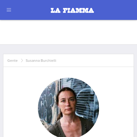
Gente
Susanna Burchielli